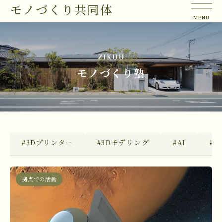
モノづくり共同体
ZIKUU
モノづくり塾
#3Dプリンター
#3Dモデリング
#AI
#Bl
拠点での活動