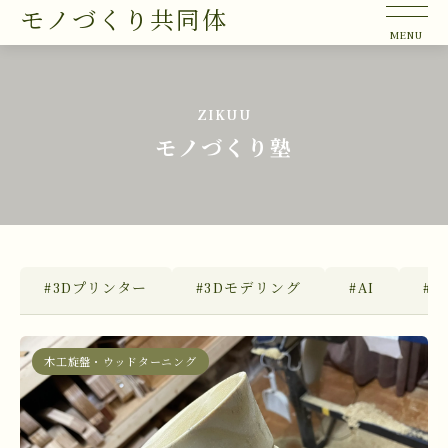
モノづくり共同体
ZIKUU
モノづくり塾
#3Dプリンター
#3Dモデリング
#AI
#Bl
木工旋盤・ウッドターニング