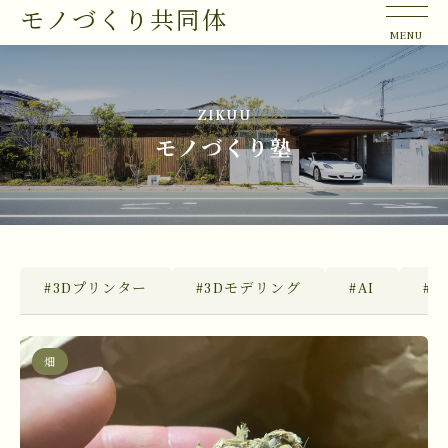
モノづくり共同体
ZIKUU
モノづくり塾
#3Dプリンター
#3Dモデリング
#AI
#Bl
畑