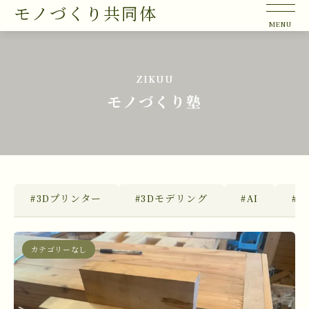
モノづくり共同体
ZIKUU
モノづくり塾
#3Dプリンター
#3Dモデリング
#AI
#Bl
カテゴリーなし