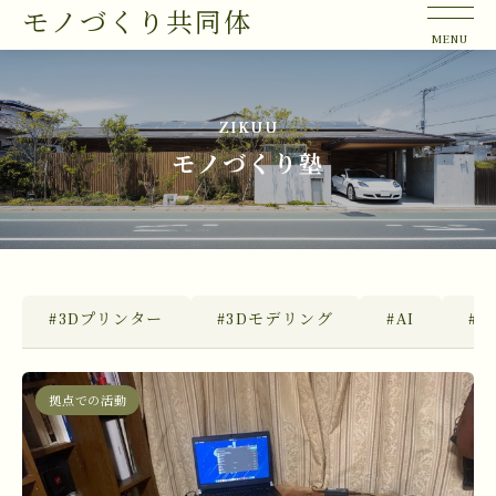
モノづくり共同体
ZIKUU
モノづくり塾
#3Dプリンター
#3Dモデリング
#AI
#Bl
拠点での活動