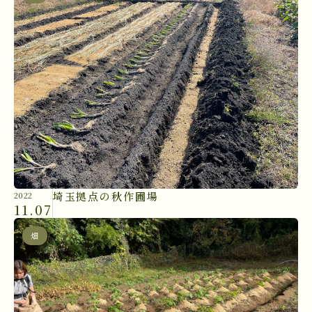
埼玉拠点の秋作圃場
2022
11.07
畑