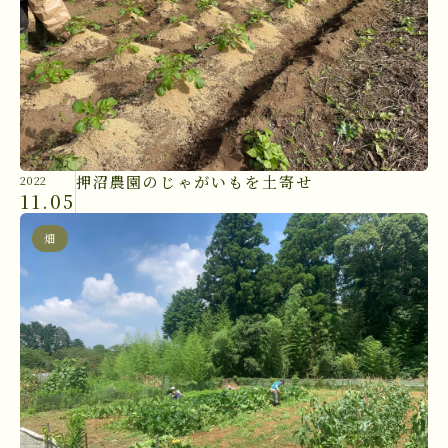
押沼農園のじゃがいもを土寄せ
2022
11.05
畑