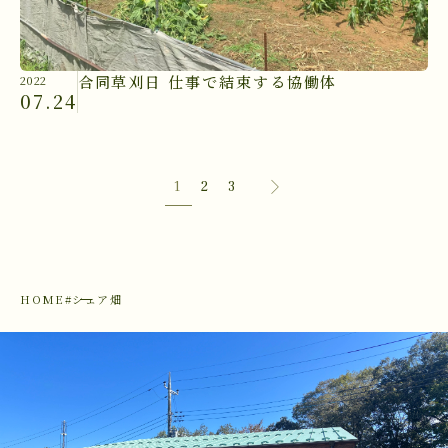
合同草刈日 仕事で結束する協働体
2022
07.24
1
2
3
HOME
#シェア畑