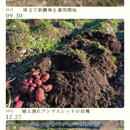
埼玉で新圃場を運用開始
2023
09.30
畑
植え遅れアンデスレッドの収穫
2022
12.27
畑