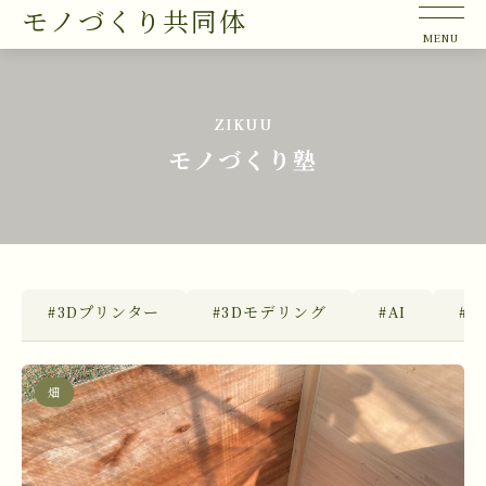
モノづくり共同体
ZIKUU
モノづくり塾
#3Dプリンター
#3Dモデリング
#AI
#Bl
畑