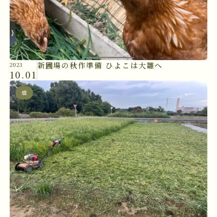
新圃場の秋作準備 ひよこは大雛へ
2023
10.01
畑