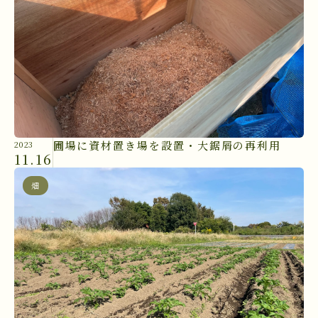
圃場に資材置き場を設置・大鋸屑の再利用
2023
11.16
畑