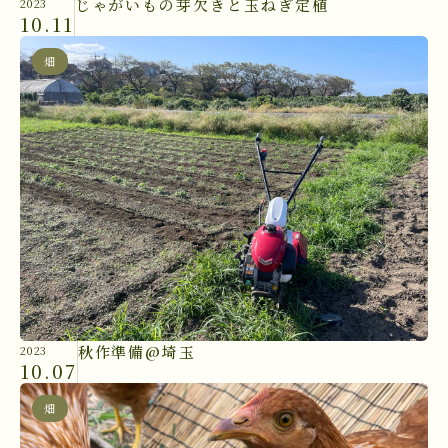
じゃがいもの芽欠きと玉ねぎ定植
2023
10.11
畑
秋作準備@埼玉
2023
10.07
畑